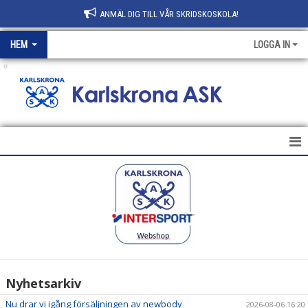
ANMÄL DIG TILL VÅR SKRIDSKOSKOLA!
HEM
LOGGA IN
.
HEM
NYHETER
KLUBBEN
AVGIFTER
Nyhetsarkiv
KONTAKT
Nu drar vi igång försäljningen av newbody
2026-08-06 16:20