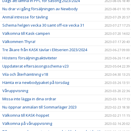
Dags att lämna in PPC för säsong 2023/2024
2023-08-06 18:49
Nu drar vi igång försäljningen av Newbody
2023-08-01 10:19
Anmäl intresse för tävling
2023-07-29 20:57
Schema helgen vecka 30 samt off-ice vecka 31
2023-07-27 17:25
Välkomna till Kask-campen
2023-07-20 14:02
Välkommen Thyra!
2023-07-17 20:43
Tre åkare från KASK tävlar i Elitserien 2023/2024
2023-06-27 09:00
Höstens försäljningsaktiviteter
2023-06-26 11:41
Uppdaterat eftersäsongsschema v23
2023-05-04 22:39
Vila och återhämtning v18
2023-04-30 13:25
Hämta era newbodypaket på torsdag
2023-03-26 13:51
Våruppvisning
2023-03-20 22:36
Missa inte lägga in dina ordrar
2023-03-16 17:13
Nu öppnar anmälan till Sommarläger 2023
2023-02-23 18:50
Välkomna till KASK-hoppet
2023-02-21 11:15
Välkomna på våruppvisning
2023-02-16 20:02