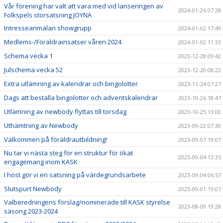
Vår förening har valt att vara med vid lanseringen av
2024-01-26 07:28
Folkspels storsatsning JOYNA
Intresseanmälan showgrupp
2024-01-02 17:49
Medlems-/Föräldrainsatser våren 2024
2024-01-02 11:33
Schema vecka 1
2023-12-28 09:42
Julschema vecka 52
2023-12-20 08:22
Extra utlämning av kalendrar och bingolotter
2023-11-24 07:27
Dags att beställa bingolotter och adventskalendrar
2023-10-26 18:47
Utlämning av newbody flyttas till torsdag
2023-10-25 13:00
Uthämtning av Newbody
2023-09-22 07:30
Välkommen på föräldrautbildning!
2023-09-07 19:07
Nu tar vi nästa steg för en struktur för ökat
2023-09-04 13:35
engagemang inom KASK
I höst gör vi en satsning på värdegrundsarbete
2023-09-04 06:57
Slutspurt Newbody
2023-09-01 19:07
Valberedningens förslag/nominerade till KASK styrelse
2023-08-09 19:28
säsong 2023-2024