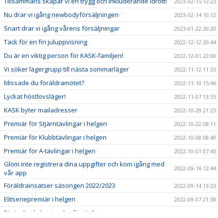
Tillsammans skapar vi en trygg och inkluderande idrott!
2023-02-15 12:23
Nu drar vi igång newbodyförsäljningen
2023-02-14 10:12
Snart drar vi igång vårens försäljningar
2023-01-22 20:20
Tack för en fin juluppvisning
2022-12-12 20:44
Du är en viktig person för KASK-familjen!
2022-12-01 22:00
Vi söker lägergrupp till nästa sommarläger
2022-11-12 11:33
Missade du föräldramötet?
2022-11-10 15:46
Lyckat höstlovsläger!
2022-11-07 13:33
KASK byter mailadresser
2022-10-29 21:23
Premiär för Stjärntävlingar i helgen
2022-10-22 08:11
Premiär för Klubbtävlingar i helgen
2022-10-08 08:49
Premiär för A-tävlingar i helgen
2022-10-01 07:45
Glöm inte registrera dina uppgifter och kom igång med
2022-09-16 12:44
vår app
Föräldrainsatser säsongen 2022/2023
2022-09-14 13:23
Elitseriepremiär i helgen
2022-09-07 21:38
Förändrade kostnader för tävlingar
2022-09-06 11:52