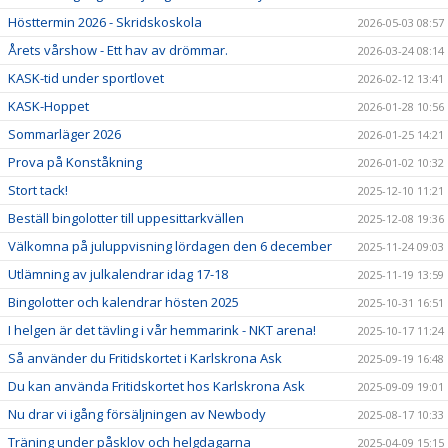
DOKUMENT
Hösttermin 2026 - Skridskoskola
2026-05-03 08:57
Årets vårshow - Ett hav av drömmar.
2026-03-24 08:14
SHOW 2026
KASK-tid under sportlovet
2026-02-12 13:41
KASK-Hoppet
2026-01-28 10:56
Sommarläger 2026
2026-01-25 14:21
Prova på Konståkning
2026-01-02 10:32
Stort tack!
2025-12-10 11:21
Beställ bingolotter till uppesittarkvällen
2025-12-08 19:36
Välkomna på juluppvisning lördagen den 6 december
2025-11-24 09:03
Utlämning av julkalendrar idag 17-18
2025-11-19 13:59
Bingolotter och kalendrar hösten 2025
2025-10-31 16:51
I helgen är det tävling i vår hemmarink - NKT arena!
2025-10-17 11:24
Så använder du Fritidskortet i Karlskrona Ask
2025-09-19 16:48
Du kan använda Fritidskortet hos Karlskrona Ask
2025-09-09 19:01
Nu drar vi igång försäljningen av Newbody
2025-08-17 10:33
Träning under påsklov och helgdagarna
2025-04-09 15:15