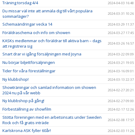
Träning torsdag 4/4
2024-04-03 16:48
Du missar väl inte att anmäla dig till vårt populära
2024-03-31 10:26
sommarläger?
Schemaändringar vecka 14
2024-03-29 11:37
Föräldraschema och info om showen
2024-03-27 17:45
KASKs medlemmar och föräldrar till aktiva barn – dags
2024-03-26 16:57
att registrera sig
Snart drar vi igång försäljningen med Joyna
2024-03-22 09:09
Nu börjar biljettförsäljningen
2024-03-21 19:05
Tider för våra föreställningar
2024-03-16 09:01
Ny klubbshop!
2024-03-13 22:37
Showträningar och samlad information om showen
2024-02-27 20:21
2024 nu på vår webb
Ny klubbshop på gång!
2024-02-27 09:00
Förbeställning av showfilm
2024-02-17 12:26
Stötta föreningen med en arbetsinsats under Sweden
2024-02-08 17:57
Rock och få gratis inträde
Karlskrona ASK fyller 60år!
2024-02-03 11:26