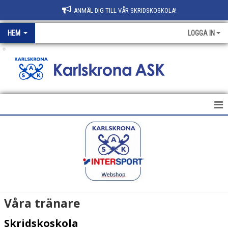
ANMÄL DIG TILL VÅR SKRIDSKOSKOLA!
HEM
LOGGA IN
.
HEM
NYHETER
KLUBBEN
AVGIFTER
Våra tränare
KONTAKT
Skridskoskola