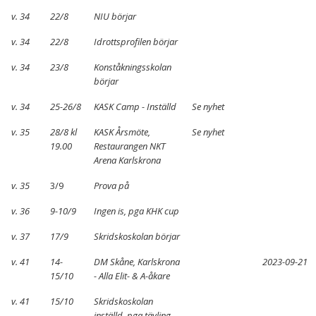
v. 34
22/8
NIU börjar
v. 34
22/8
Idrottsprofilen börjar
v. 34
23/8
Konståkningsskolan
börjar
v. 34
25-26/8
KASK Camp - Inställd
Se nyhet
v. 35
28/8 kl
KASK Årsmöte,
Se nyhet
19.00
Restaurangen NKT
Arena Karlskrona
v. 35
3/9
Prova på
v. 36
9-10/9
Ingen is, pga KHK cup
v. 37
17/9
Skridskoskolan börjar
v. 41
14-
DM Skåne, Karlskrona
2023-09-21
15/10
- Alla Elit- & A-åkare
v. 41
15/10
Skridskoskolan
inställd, pga tävling