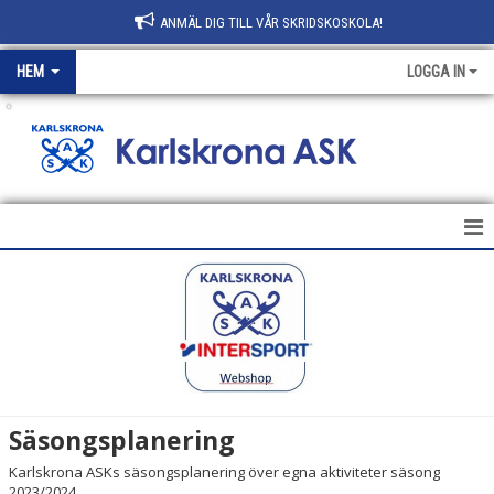
ANMÄL DIG TILL VÅR SKRIDSKOSKOLA!
HEM
LOGGA IN
.
HEM
NYHETER
KLUBBEN
AVGIFTER
Säsongsplanering
KONTAKT
Karlskrona ASKs säsongsplanering över egna aktiviteter säsong
2023/2024.