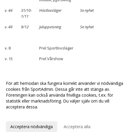
v. 44
31/10-
Höstlovsläger
Se nyhet
1/11
v. 49
9/12
Juluppvisning
Se nyhet
v. 8
Prel Sportlovsläger
v. 15
Prel Vårshow
v. 29
Karlskronalägret
För att hemsidan ska fungera korrekt använder vi nödvändiga
cookies från SportAdmin. Dessa går inte att stänga av.
v. 30
Karlskronalägret
Föreningen kan också använda frivilliga cookies, t.ex. för
statistik eller marknadsföring. Du väljer själv om du vill
acceptera dessa.
Anpassa dina val
Cookie-
Gå till
inställningar
Webbversion
Acceptera nödvändiga
Acceptera alla