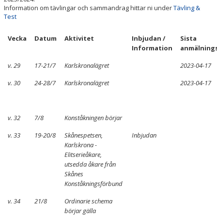
DOKUMENT
Information om tävlingar och sammandrag hittar ni under
Tävling &
Test
SHOW 2026
Vecka
Datum
Aktivitet
Inbjudan /
Sista
Information
anmälning
v. 29
17-21/7
Karlskronalägret
2023-04-17
v. 30
24-28/7
Karlskronalägret
2023-04-17
v. 32
7/8
Konståkningen börjar
v. 33
19-20/8
Skånespetsen,
Inbjudan
Karlskrona -
Elitserieåkare,
utsedda åkare från
Skånes
Konståkningsförbund
v. 34
21/8
Ordinarie schema
börjar gälla