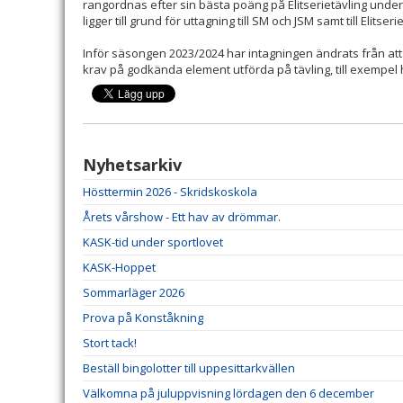
rangordnas efter sin bästa poäng på Elitserietävling under
ligger till grund för uttagning till SM och JSM samt till Elitseri
Inför säsongen 2023/2024 har intagningen ändrats från att
krav på godkända element utförda på tävling, till exempe
Nyhetsarkiv
Hösttermin 2026 - Skridskoskola
Årets vårshow - Ett hav av drömmar.
KASK-tid under sportlovet
KASK-Hoppet
Sommarläger 2026
Prova på Konståkning
Stort tack!
Beställ bingolotter till uppesittarkvällen
Välkomna på juluppvisning lördagen den 6 december