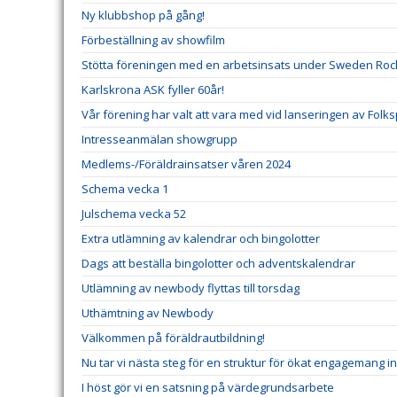
Ny klubbshop på gång!
Förbeställning av showfilm
Stötta föreningen med en arbetsinsats under Sweden Rock 
Karlskrona ASK fyller 60år!
Vår förening har valt att vara med vid lanseringen av Folk
Intresseanmälan showgrupp
Medlems-/Föräldrainsatser våren 2024
Schema vecka 1
Julschema vecka 52
Extra utlämning av kalendrar och bingolotter
Dags att beställa bingolotter och adventskalendrar
Utlämning av newbody flyttas till torsdag
Uthämtning av Newbody
Välkommen på föräldrautbildning!
Nu tar vi nästa steg för en struktur för ökat engagemang 
I höst gör vi en satsning på värdegrundsarbete