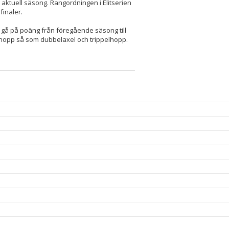
 aktuell säsong. Rangordningen i Elitserien
efinaler.
 gå på poäng från föregående säsong till
l hopp så som dubbelaxel och trippelhopp.