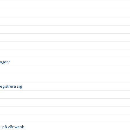
läger?
egistrera sig
u på vår webb