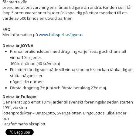
får starta vår
prenumerationsvärvning en månad tidigare än andra. För den som får
ihop 5 prenumerationer bjuder Folkspel dig på ett presentkort till ett
värde av 500 kr hos en utvald partner.
FAQ
Mer information på
www.folkspel.se/joyna
.
Detta är JOYNA
Prenumerationslotteri med dragning varje fredag och chans att
vinna 10 miljoner.
160 kr/månad (40 kr/vecka)
Ett lotteri för dig som både vill vinna stort och som kan tänka dig att
stötta någon eller
något i din närhet.
Första dragning 7:e juni och första betaldag 27:e maj.
Detta är Folkspel
Genererat upp emot 18 miljarder till svenskt föreningsliv sedan starten
1991, via sina
lotteriprodukter – BingoLotto, Sverigelotten, BingoLottos Julkalender
och
Färgfemmans skraplott.