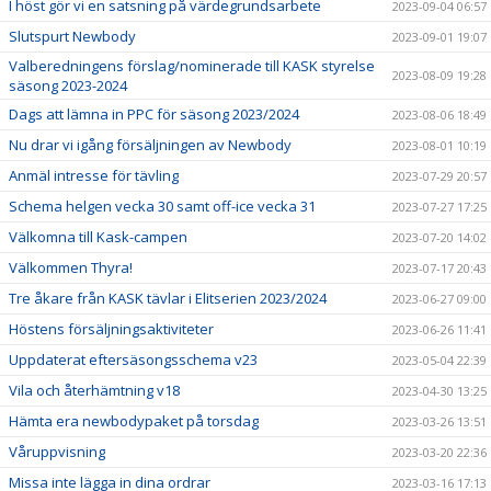
I höst gör vi en satsning på värdegrundsarbete
2023-09-04 06:57
Slutspurt Newbody
2023-09-01 19:07
Valberedningens förslag/nominerade till KASK styrelse
2023-08-09 19:28
säsong 2023-2024
Dags att lämna in PPC för säsong 2023/2024
2023-08-06 18:49
Nu drar vi igång försäljningen av Newbody
2023-08-01 10:19
Anmäl intresse för tävling
2023-07-29 20:57
Schema helgen vecka 30 samt off-ice vecka 31
2023-07-27 17:25
Välkomna till Kask-campen
2023-07-20 14:02
Välkommen Thyra!
2023-07-17 20:43
Tre åkare från KASK tävlar i Elitserien 2023/2024
2023-06-27 09:00
Höstens försäljningsaktiviteter
2023-06-26 11:41
Uppdaterat eftersäsongsschema v23
2023-05-04 22:39
Vila och återhämtning v18
2023-04-30 13:25
Hämta era newbodypaket på torsdag
2023-03-26 13:51
Våruppvisning
2023-03-20 22:36
Missa inte lägga in dina ordrar
2023-03-16 17:13