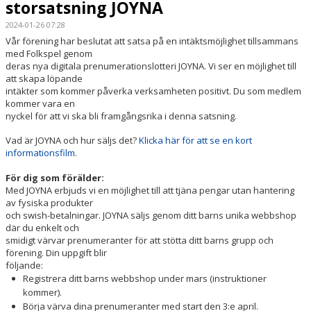
storsatsning JOYNA
DOKUMENT
2024-01-26 07:28
SHOW 2026
Vår förening har beslutat att satsa på en intäktsmöjlighet tillsammans
med Folkspel genom
deras nya digitala prenumerationslotteri JOYNA. Vi ser en möjlighet till
att skapa löpande
intäkter som kommer påverka verksamheten positivt. Du som medlem
kommer vara en
nyckel för att vi ska bli framgångsrika i denna satsning.
Vad är JOYNA och hur säljs det?
Klicka här för att se en kort
informationsfilm.
För dig som förälder:
Med JOYNA erbjuds vi en möjlighet till att tjäna pengar utan hantering
av fysiska produkter
och swish-betalningar. JOYNA säljs genom ditt barns unika webbshop
där du enkelt och
smidigt värvar prenumeranter för att stötta ditt barns grupp och
förening. Din uppgift blir
följande:
Registrera ditt barns webbshop under mars (instruktioner
kommer).
Börja värva dina prenumeranter med start den 3:e april.