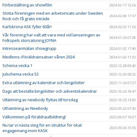
Förbeställning av showfilm
2024-02-17 12:26
Stötta föreningen med en arbetsinsats under Sweden
2024-02-08 17:57
Rock och få gratis inträde
Karlskrona ASK fyller 60år!
2024-02-03 11:26
Vår förening har valt att vara med vid lanseringen av
2024-01-26 07:28
Folkspels storsatsning JOYNA
Intresseanmälan showgrupp
2024-01-02 17:49
Medlems-/Föräldrainsatser våren 2024
2024-01-02 11:33
Schema vecka 1
2023-12-28 09:42
Julschema vecka 52
2023-12-20 08:22
Extra utlämning av kalendrar och bingolotter
2023-11-24 07:27
Dags att beställa bingolotter och adventskalendrar
2023-10-26 18:47
Utlämning av newbody flyttas till torsdag
2023-10-25 13:00
Uthämtning av Newbody
2023-09-22 07:30
Välkommen på föräldrautbildning!
2023-09-07 19:07
Nu tar vi nästa steg för en struktur för ökat
2023-09-04 13:35
engagemang inom KASK