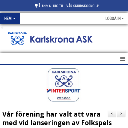
ANMÄL DIG TILL VÅR SKRIDSKOSKOLA!
HEM
LOGGA IN
.
HEM
NYHETER
KLUBBEN
AVGIFTER
Vår förening har valt att vara
<
>
KONTAKT
med vid lanseringen av Folkspels