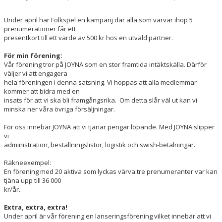
Under april har Folkspel en kampanj där alla som värvar ihop 5
prenumerationer får ett
presentkort till ett värde av 500 kr hos en utvald partner.
För min förening:
Vår förening tror på JOYNA som en stor framtida intäktskälla. Därför
väljer vi att engagera
hela föreningen i denna satsning. Vi hoppas att alla medlemmar
kommer att bidra med en
insats för att vi ska bli framgångsrika. Om detta slår väl ut kan vi
minska ner våra övriga försäljningar.
För oss innebär JOYNA att vi tjänar pengar löpande. Med JOYNA slipper
vi
administration, beställningslistor, logistik och swish-betalningar.
Räkneexempel:
En förening med 20 aktiva som lyckas värva tre prenumeranter var kan
tjäna upp till 36 000
kr/år.
Extra, extra, extra!
Under april är vår förening en lanseringsförening vilket innebär att vi