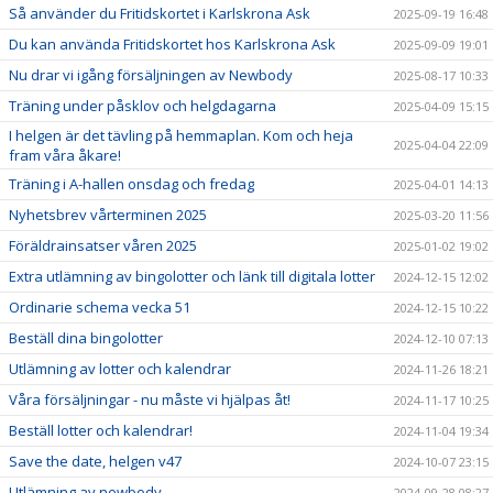
Så använder du Fritidskortet i Karlskrona Ask
2025-09-19 16:48
Du kan använda Fritidskortet hos Karlskrona Ask
2025-09-09 19:01
Nu drar vi igång försäljningen av Newbody
2025-08-17 10:33
Träning under påsklov och helgdagarna
2025-04-09 15:15
I helgen är det tävling på hemmaplan. Kom och heja
2025-04-04 22:09
fram våra åkare!
Träning i A-hallen onsdag och fredag
2025-04-01 14:13
Nyhetsbrev vårterminen 2025
2025-03-20 11:56
Föräldrainsatser våren 2025
2025-01-02 19:02
Extra utlämning av bingolotter och länk till digitala lotter
2024-12-15 12:02
Ordinarie schema vecka 51
2024-12-15 10:22
Beställ dina bingolotter
2024-12-10 07:13
Utlämning av lotter och kalendrar
2024-11-26 18:21
Våra försäljningar - nu måste vi hjälpas åt!
2024-11-17 10:25
Beställ lotter och kalendrar!
2024-11-04 19:34
Save the date, helgen v47
2024-10-07 23:15
Utlämning av newbody
2024-09-28 08:27