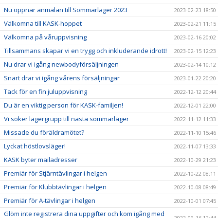
Nu öppnar anmälan till Sommarläger 2023
2023-02-23 18:50
Välkomna till KASK-hoppet
2023-02-21 11:15
Välkomna på våruppvisning
2023-02-16 20:02
Tillsammans skapar vi en trygg och inkluderande idrott!
2023-02-15 12:23
Nu drar vi igång newbodyförsäljningen
2023-02-14 10:12
Snart drar vi igång vårens försäljningar
2023-01-22 20:20
Tack för en fin juluppvisning
2022-12-12 20:44
Du är en viktig person för KASK-familjen!
2022-12-01 22:00
Vi söker lägergrupp till nästa sommarläger
2022-11-12 11:33
Missade du föräldramötet?
2022-11-10 15:46
Lyckat höstlovsläger!
2022-11-07 13:33
KASK byter mailadresser
2022-10-29 21:23
Premiär för Stjärntävlingar i helgen
2022-10-22 08:11
Premiär för Klubbtävlingar i helgen
2022-10-08 08:49
Premiär för A-tävlingar i helgen
2022-10-01 07:45
Glöm inte registrera dina uppgifter och kom igång med
2022-09-16 12:44