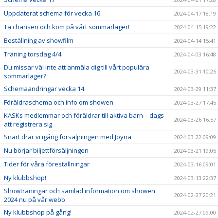
Uppdaterat schema för vecka 16
2024-04-17 18:19
Ta chansen och kom på vårt sommarläger!
2024-04-15 19:22
Beställning av showfilm
2024-04-14 15:41
Träning torsdag 4/4
2024-04-03 16:48
Du missar väl inte att anmäla dig till vårt populära
2024-03-31 10:26
sommarläger?
Schemaändringar vecka 14
2024-03-29 11:37
Föräldraschema och info om showen
2024-03-27 17:45
KASKs medlemmar och föräldrar till aktiva barn – dags
2024-03-26 16:57
att registrera sig
Snart drar vi igång försäljningen med Joyna
2024-03-22 09:09
Nu börjar biljettförsäljningen
2024-03-21 19:05
Tider för våra föreställningar
2024-03-16 09:01
Ny klubbshop!
2024-03-13 22:37
Showträningar och samlad information om showen
2024-02-27 20:21
2024 nu på vår webb
Ny klubbshop på gång!
2024-02-27 09:00