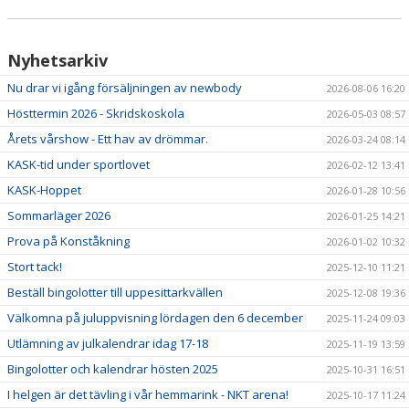
Nyhetsarkiv
Nu drar vi igång försäljningen av newbody
2026-08-06 16:20
Hösttermin 2026 - Skridskoskola
2026-05-03 08:57
Årets vårshow - Ett hav av drömmar.
2026-03-24 08:14
KASK-tid under sportlovet
2026-02-12 13:41
KASK-Hoppet
2026-01-28 10:56
Sommarläger 2026
2026-01-25 14:21
Prova på Konståkning
2026-01-02 10:32
Stort tack!
2025-12-10 11:21
Beställ bingolotter till uppesittarkvällen
2025-12-08 19:36
Välkomna på juluppvisning lördagen den 6 december
2025-11-24 09:03
Utlämning av julkalendrar idag 17-18
2025-11-19 13:59
Bingolotter och kalendrar hösten 2025
2025-10-31 16:51
I helgen är det tävling i vår hemmarink - NKT arena!
2025-10-17 11:24