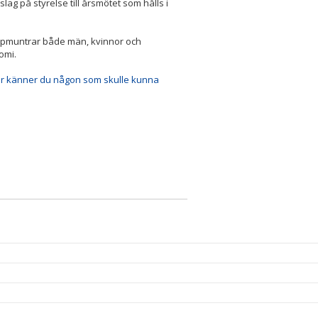
lag på styrelse till årsmötet som hålls i
i uppmuntrar både män, kvinnor och
nomi.
ler känner du någon som skulle kunna