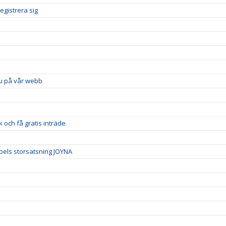
egistrera sig
u på vår webb
och få gratis inträde
spels storsatsning JOYNA