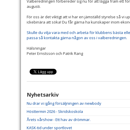
Valberedningen förbereder sig nu för att lägga fram ett förs
augusti.
För oss är det viktigt att vi har en jämställd styrelse så v
ickebinära att söka! Du får gärna ha kunskaper inom eko
Skulle du vilja vara med och arbeta för klubbens bästa el
passa så kontakta gärna någon av oss i valberedningen.
Hälsningar
Peter Ernstsson och Patrik Rang
Nyhetsarkiv
Nu drar vi igång försäljningen av newbody
Hösttermin 2026 - Skridskoskola
Årets vårshow - Ett hav av drömmar.
KASK-tid under sportlovet