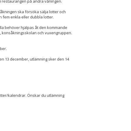
e i restaurangen på andra våningen.
åkningen ska försöka sälja lotter och
h fem enkla eller dubbla lotter.
å alla behöver hjälpas åt den kommande
en, konsåkningsskolan och vuxengruppen.
mber.
r den 13 december, utlämning sker den 14
tter/kalendrar. Önskar du utlämning