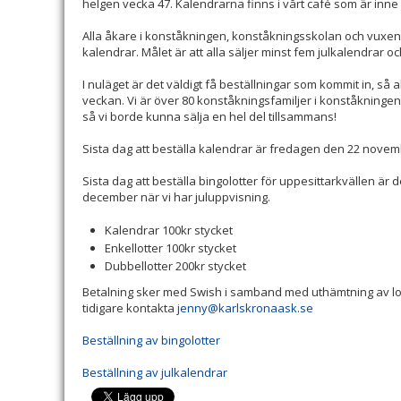
helgen vecka 47. Kalendrarna finns i vårt café som är inn
Alla åkare i konståkningen, konståkningsskolan och vuxen
kalendrar. Målet är att alla säljer minst fem julkalendrar oc
I nuläget är det väldigt få beställningar som kommit in, s
veckan. Vi är över 80 konståkningsfamiljer i konståkning
så vi borde kunna sälja en hel del tillsammans!
Sista dag att beställa kalendrar är fredagen den 22 nove
Sista dag att beställa bingolotter för uppesittarkvällen ä
december när vi har juluppvisning.
Kalendrar 100kr stycket
Enkellotter 100kr stycket
Dubbellotter 200kr stycket
Betalning sker med Swish i samband med uthämtning av lo
tidigare kontakta
jenny@karlskronaask.se
Beställning av bingolotter
Beställning av julkalendrar