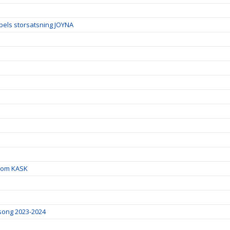
spels storsatsning JOYNA
inom KASK
song 2023-2024