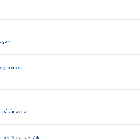
läger?
egistrera sig
u på vår webb
och få gratis inträde