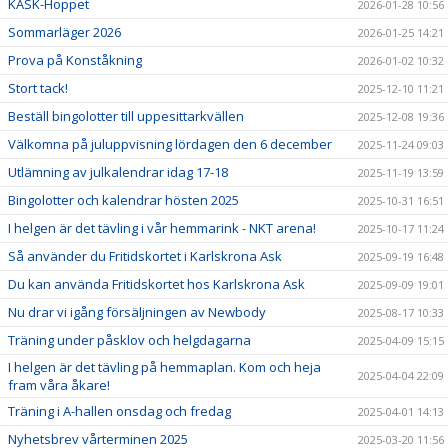
KASK-Hoppet
2026-01-28 10:56
Sommarläger 2026
2026-01-25 14:21
Prova på Konståkning
2026-01-02 10:32
Stort tack!
2025-12-10 11:21
Beställ bingolotter till uppesittarkvällen
2025-12-08 19:36
Välkomna på juluppvisning lördagen den 6 december
2025-11-24 09:03
Utlämning av julkalendrar idag 17-18
2025-11-19 13:59
Bingolotter och kalendrar hösten 2025
2025-10-31 16:51
I helgen är det tävling i vår hemmarink - NKT arena!
2025-10-17 11:24
Så använder du Fritidskortet i Karlskrona Ask
2025-09-19 16:48
Du kan använda Fritidskortet hos Karlskrona Ask
2025-09-09 19:01
Nu drar vi igång försäljningen av Newbody
2025-08-17 10:33
Träning under påsklov och helgdagarna
2025-04-09 15:15
I helgen är det tävling på hemmaplan. Kom och heja
2025-04-04 22:09
fram våra åkare!
Träning i A-hallen onsdag och fredag
2025-04-01 14:13
Nyhetsbrev vårterminen 2025
2025-03-20 11:56