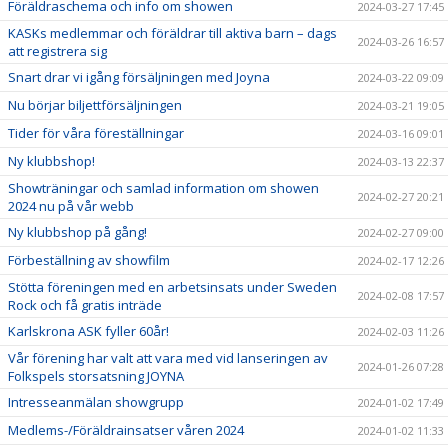
Föräldraschema och info om showen
2024-03-27 17:45
KASKs medlemmar och föräldrar till aktiva barn – dags
2024-03-26 16:57
att registrera sig
Snart drar vi igång försäljningen med Joyna
2024-03-22 09:09
Nu börjar biljettförsäljningen
2024-03-21 19:05
Tider för våra föreställningar
2024-03-16 09:01
Ny klubbshop!
2024-03-13 22:37
Showträningar och samlad information om showen
2024-02-27 20:21
2024 nu på vår webb
Ny klubbshop på gång!
2024-02-27 09:00
Förbeställning av showfilm
2024-02-17 12:26
Stötta föreningen med en arbetsinsats under Sweden
2024-02-08 17:57
Rock och få gratis inträde
Karlskrona ASK fyller 60år!
2024-02-03 11:26
Vår förening har valt att vara med vid lanseringen av
2024-01-26 07:28
Folkspels storsatsning JOYNA
Intresseanmälan showgrupp
2024-01-02 17:49
Medlems-/Föräldrainsatser våren 2024
2024-01-02 11:33