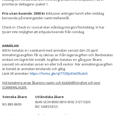
prioriterar deltagare i paket 1.
Pris utan boende: 3500 kr i
nklusive antingen lunch eller middag
beroende på träningstider samt mellanmål.
Check in: Check in i sovsal sker måndag morgon/förmiddag. Vi har
tyvärr inte möjlighet att erbjuda boende från söndag.
ANMÄLAN
600 kr betalas in i samband med anmälan senast den 20 april.
Anmälningsavgiften får ej räknas av från lägeravgiften och återbetalas
endast om lägret blir inställt. Avgiften betalas en gång per åkare,
oavsett om anmälan avser en eller två veckor. När anmälningsavgiften
är betald är anmälan bindande och giltig.
Länk till anmälan:
https://forms.gle/qt77GRjoEteDRu6x5
Vid betalning ange åkarens namn och klubbtillhörighet och text
SOMMARLÄGER.
Svenska åkare
Utländska åkare
IBAN SE39 8000 0816 9592 3727 5020
BG 883-8609
BIC SWEDSESS