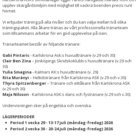
DOKUMENT
upplev skärgårdsmiljön med möjlighet till vackra boenden precis runt
hörnet.
SHOW 2026
Vi erbjuder träning på alla nivåer och du kan välja mellan två olika
träningspaket. Alla åkare tränas av vårt professionella tränarteam
som tillsammans arbetar för en god upplevelse på isen.
Tränarteamet består av följande tränare:
Gabi Pintaric
- Karlskrona Ask:s huvudtränare (v.29 och 30)
Clair Ben Zina
– Jönköpings Skridskoklubb:s huvudtränare (v.29 och
30)
Yulia Smagina
- Kalmars KK:s huvudtränare (v. 29)
Rita Murányi
– Heltidstränare från Karlskrona ASK (v.29 och v.30)
Thyra Spitzenberger
– Tränare och elitåkare från Karlskrona ASK
(v.29 och 30)
Maja Nilsson
- Karlskrona ASK:s dans och fystränare (v.29 och v.30)
Undervisningen sker på engelska och svenska.
LÄGERPERIODER
Period 1 vecka 29 - 13-17 juli (måndag-fredag) 2026
Period 2 vecka 30 - 20-24 juli (måndag-fredag) 2026