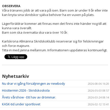
OBSERVERA
Våra tränares jobb är att vara på isen. Barn som är under 9 år eller inte
kan knyta sina skridskor själva behöver ha en vuxen på plats.
Lägerföräldrar kommer att finnas men det finns inte händer nog till att
kunna vara överallt.
Barn som ska övernatta ska vara över 10 år.
Karlskrona Allmänna Skridskoklubb reserverar sig för felskrivningar
och force majeure.
Titta in med jämna mellanrum. Informationen uppdateras kontinuerligt.
Nyhetsarkiv
Nu drar vi igång försäljningen av newbody
2026-08-06 16:20
Hösttermin 2026 - Skridskoskola
2026-05-03 08:57
Årets vårshow - Ett hav av drömmar.
2026-03-24 08:14
KASK-tid under sportlovet
2026-02-12 13:41