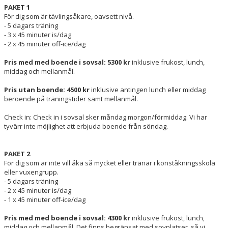
PAKET 1
För dig som är tävlingsåkare, oavsett nivå.
- 5 dagars träning
- 3 x 45 minuter is/dag
- 2 x 45 minuter off-ice/dag
Pris med med boende i sovsal: 5300 kr
inklusive frukost, lunch,
middag och mellanmål.
Pris utan boende: 4500 kr
inklusive antingen lunch eller middag
beroende på träningstider samt mellanmål.
Check in: Check in i sovsal sker måndag morgon/förmiddag. Vi har
tyvärr inte möjlighet att erbjuda boende från söndag.
PAKET 2
För dig som är inte vill åka så mycket eller tränar i konståkningsskola
eller vuxengrupp.
- 5 dagars träning
- 2 x 45 minuter is/dag
- 1 x 45 minuter off-ice/dag
Pris med med boende i sovsal: 4300 kr
inklusive frukost, lunch,
middag och mellanmål. Det finns begränsat med sovplatser, så vi