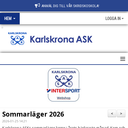
ANMÄL DIG TILL VÅR SKRIDSKOSKOLA!
HEM
LOGGA IN
.
HEM
NYHETER
KLUBBEN
AVGIFTER
Sommarläger 2026
<
>
KONTAKT
2026-01-25 14:21
Karlskrona ASKs sommarläger ligger i årets härligaste månad. Kom och