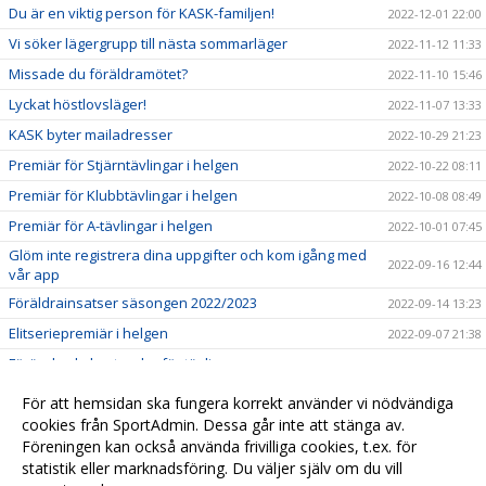
Du är en viktig person för KASK-familjen!
2022-12-01 22:00
Vi söker lägergrupp till nästa sommarläger
2022-11-12 11:33
Missade du föräldramötet?
2022-11-10 15:46
Lyckat höstlovsläger!
2022-11-07 13:33
KASK byter mailadresser
2022-10-29 21:23
Premiär för Stjärntävlingar i helgen
2022-10-22 08:11
Premiär för Klubbtävlingar i helgen
2022-10-08 08:49
Premiär för A-tävlingar i helgen
2022-10-01 07:45
Glöm inte registrera dina uppgifter och kom igång med
2022-09-16 12:44
vår app
Föräldrainsatser säsongen 2022/2023
2022-09-14 13:23
Elitseriepremiär i helgen
2022-09-07 21:38
Förändrade kostnader för tävlingar
2022-09-06 11:52
Registrera dina uppgifter för att få tillgång till appen
2022-09-04 20:25
För att hemsidan ska fungera korrekt använder vi nödvändiga
Välkommen till vår nya hemsida!
cookies från SportAdmin. Dessa går inte att stänga av.
2022-08-24 18:31
Föreningen kan också använda frivilliga cookies, t.ex. för
Dags att lämna in PPC för säsong 2022/2023
2022-07-26 10:00
statistik eller marknadsföring. Du väljer själv om du vill