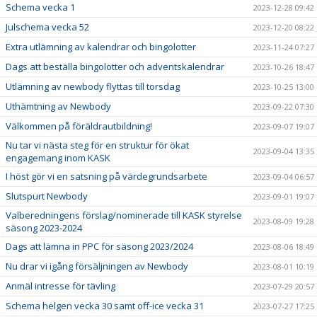
Schema vecka 1
2023-12-28 09:42
Julschema vecka 52
2023-12-20 08:22
Extra utlämning av kalendrar och bingolotter
2023-11-24 07:27
Dags att beställa bingolotter och adventskalendrar
2023-10-26 18:47
Utlämning av newbody flyttas till torsdag
2023-10-25 13:00
Uthämtning av Newbody
2023-09-22 07:30
Välkommen på föräldrautbildning!
2023-09-07 19:07
Nu tar vi nästa steg för en struktur för ökat
2023-09-04 13:35
engagemang inom KASK
I höst gör vi en satsning på värdegrundsarbete
2023-09-04 06:57
Slutspurt Newbody
2023-09-01 19:07
Valberedningens förslag/nominerade till KASK styrelse
2023-08-09 19:28
säsong 2023-2024
Dags att lämna in PPC för säsong 2023/2024
2023-08-06 18:49
Nu drar vi igång försäljningen av Newbody
2023-08-01 10:19
Anmäl intresse för tävling
2023-07-29 20:57
Schema helgen vecka 30 samt off-ice vecka 31
2023-07-27 17:25