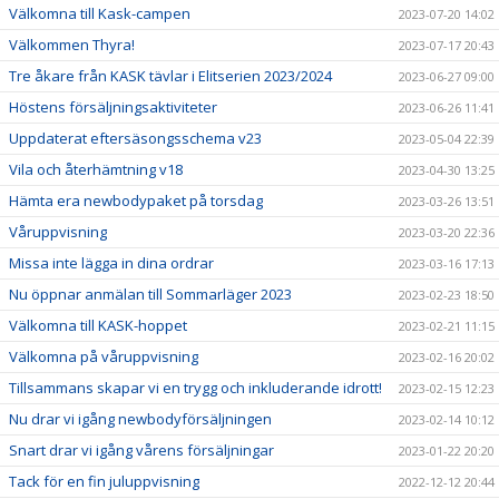
Välkomna till Kask-campen
2023-07-20 14:02
Välkommen Thyra!
2023-07-17 20:43
Tre åkare från KASK tävlar i Elitserien 2023/2024
2023-06-27 09:00
Höstens försäljningsaktiviteter
2023-06-26 11:41
Uppdaterat eftersäsongsschema v23
2023-05-04 22:39
Vila och återhämtning v18
2023-04-30 13:25
Hämta era newbodypaket på torsdag
2023-03-26 13:51
Våruppvisning
2023-03-20 22:36
Missa inte lägga in dina ordrar
2023-03-16 17:13
Nu öppnar anmälan till Sommarläger 2023
2023-02-23 18:50
Välkomna till KASK-hoppet
2023-02-21 11:15
Välkomna på våruppvisning
2023-02-16 20:02
Tillsammans skapar vi en trygg och inkluderande idrott!
2023-02-15 12:23
Nu drar vi igång newbodyförsäljningen
2023-02-14 10:12
Snart drar vi igång vårens försäljningar
2023-01-22 20:20
Tack för en fin juluppvisning
2022-12-12 20:44