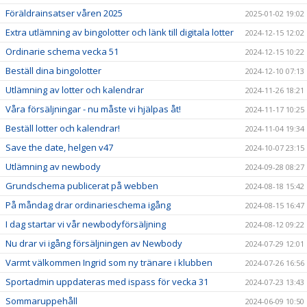
Föräldrainsatser våren 2025
2025-01-02 19:02
Extra utlämning av bingolotter och länk till digitala lotter
2024-12-15 12:02
Ordinarie schema vecka 51
2024-12-15 10:22
Beställ dina bingolotter
2024-12-10 07:13
Utlämning av lotter och kalendrar
2024-11-26 18:21
Våra försäljningar - nu måste vi hjälpas åt!
2024-11-17 10:25
Beställ lotter och kalendrar!
2024-11-04 19:34
Save the date, helgen v47
2024-10-07 23:15
Utlämning av newbody
2024-09-28 08:27
Grundschema publicerat på webben
2024-08-18 15:42
På måndag drar ordinarieschema igång
2024-08-15 16:47
I dag startar vi vår newbodyförsäljning
2024-08-12 09:22
Nu drar vi igång försäljningen av Newbody
2024-07-29 12:01
Varmt välkommen Ingrid som ny tränare i klubben
2024-07-26 16:56
Sportadmin uppdateras med ispass för vecka 31
2024-07-23 13:43
Sommaruppehåll
2024-06-09 10:50