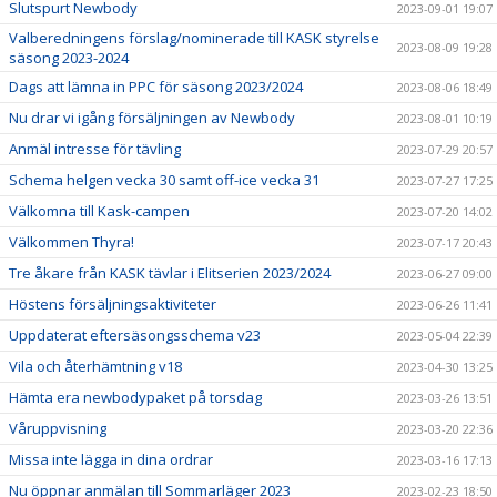
Slutspurt Newbody
2023-09-01 19:07
Valberedningens förslag/nominerade till KASK styrelse
2023-08-09 19:28
säsong 2023-2024
Dags att lämna in PPC för säsong 2023/2024
2023-08-06 18:49
Nu drar vi igång försäljningen av Newbody
2023-08-01 10:19
Anmäl intresse för tävling
2023-07-29 20:57
Schema helgen vecka 30 samt off-ice vecka 31
2023-07-27 17:25
Välkomna till Kask-campen
2023-07-20 14:02
Välkommen Thyra!
2023-07-17 20:43
Tre åkare från KASK tävlar i Elitserien 2023/2024
2023-06-27 09:00
Höstens försäljningsaktiviteter
2023-06-26 11:41
Uppdaterat eftersäsongsschema v23
2023-05-04 22:39
Vila och återhämtning v18
2023-04-30 13:25
Hämta era newbodypaket på torsdag
2023-03-26 13:51
Våruppvisning
2023-03-20 22:36
Missa inte lägga in dina ordrar
2023-03-16 17:13
Nu öppnar anmälan till Sommarläger 2023
2023-02-23 18:50