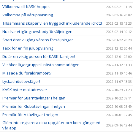
Välkomna till KASK-hoppet
2023-02-21 11:15
Välkomna på våruppvisning
2023-02-16 20:02
Tillsammans skapar vi en trygg och inkluderande idrott!
2023-02-15 12:23
Nu drar vi igång newbodyförsäljningen
2023-02-14 10:12
Snart drar vi igång vårens försäljningar
2023-01-22 20:20
Tack för en fin juluppvisning
2022-12-12 20:44
Du är en viktig person för KASK-familjen!
2022-12-01 22:00
Vi söker lägergrupp till nästa sommarläger
2022-11-12 11:33
Missade du föräldramötet?
2022-11-10 15:46
Lyckat höstlovsläger!
2022-11-07 13:33
KASK byter mailadresser
2022-10-29 21:23
Premiär för Stjärntävlingar i helgen
2022-10-22 08:11
Premiär för Klubbtävlingar i helgen
2022-10-08 08:49
Premiär för A-tävlingar i helgen
2022-10-01 07:45
Glöm inte registrera dina uppgifter och kom igång med
2022-09-16 12:44
vår app