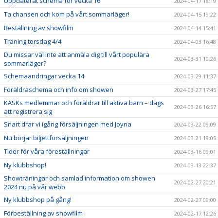
Uppdaterat schema för vecka 16
2024-04-17 18:19
Ta chansen och kom på vårt sommarläger!
2024-04-15 19:22
Beställning av showfilm
2024-04-14 15:41
Träning torsdag 4/4
2024-04-03 16:48
Du missar väl inte att anmäla dig till vårt populära
2024-03-31 10:26
sommarläger?
Schemaändringar vecka 14
2024-03-29 11:37
Föräldraschema och info om showen
2024-03-27 17:45
KASKs medlemmar och föräldrar till aktiva barn – dags
2024-03-26 16:57
att registrera sig
Snart drar vi igång försäljningen med Joyna
2024-03-22 09:09
Nu börjar biljettförsäljningen
2024-03-21 19:05
Tider för våra föreställningar
2024-03-16 09:01
Ny klubbshop!
2024-03-13 22:37
Showträningar och samlad information om showen
2024-02-27 20:21
2024 nu på vår webb
Ny klubbshop på gång!
2024-02-27 09:00
Förbeställning av showfilm
2024-02-17 12:26