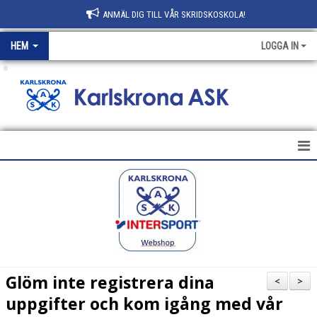
ANMÄL DIG TILL VÅR SKRIDSKOSKOLA!
HEM
LOGGA IN
.
HEM
NYHETER
KLUBBEN
AVGIFTER
Glöm inte registrera dina
<
>
KONTAKT
uppgifter och kom igång med vår