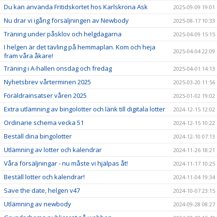
Du kan använda Fritidskortet hos Karlskrona Ask
2025-09-09 19:01
Nu drar vi igång försäljningen av Newbody
2025-08-17 10:33
Träning under påsklov och helgdagarna
2025-04-09 15:15
I helgen är det tävling på hemmaplan. Kom och heja
2025-04-04 22:09
fram våra åkare!
Träning i A-hallen onsdag och fredag
2025-04-01 14:13
Nyhetsbrev vårterminen 2025
2025-03-20 11:56
Föräldrainsatser våren 2025
2025-01-02 19:02
Extra utlämning av bingolotter och länk till digitala lotter
2024-12-15 12:02
Ordinarie schema vecka 51
2024-12-15 10:22
Beställ dina bingolotter
2024-12-10 07:13
Utlämning av lotter och kalendrar
2024-11-26 18:21
Våra försäljningar - nu måste vi hjälpas åt!
2024-11-17 10:25
Beställ lotter och kalendrar!
2024-11-04 19:34
Save the date, helgen v47
2024-10-07 23:15
Utlämning av newbody
2024-09-28 08:27