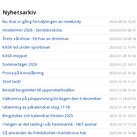
Nyhetsarkiv
Nu drar vi igång försäljningen av newbody
2026-08-06 16:20
Hösttermin 2026 - Skridskoskola
2026-05-03 08:57
Årets vårshow - Ett hav av drömmar.
2026-03-24 08:14
KASK-tid under sportlovet
2026-02-12 13:41
KASK-Hoppet
2026-01-28 10:56
Sommarläger 2026
2026-01-25 14:21
Prova på Konståkning
2026-01-02 10:32
Stort tack!
2025-12-10 11:21
Beställ bingolotter till uppesittarkvällen
2025-12-08 19:36
Välkomna på juluppvisning lördagen den 6 december
2025-11-24 09:03
Utlämning av julkalendrar idag 17-18
2025-11-19 13:59
Bingolotter och kalendrar hösten 2025
2025-10-31 16:51
I helgen är det tävling i vår hemmarink - NKT arena!
2025-10-17 11:24
Så använder du Fritidskortet i Karlskrona Ask
2025-09-19 16:48