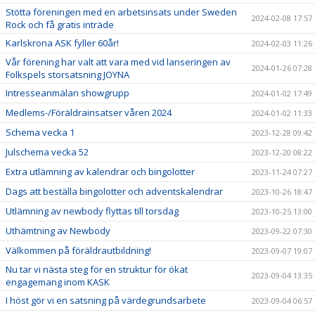
Stötta föreningen med en arbetsinsats under Sweden
2024-02-08 17:57
Rock och få gratis inträde
Karlskrona ASK fyller 60år!
2024-02-03 11:26
Vår förening har valt att vara med vid lanseringen av
2024-01-26 07:28
Folkspels storsatsning JOYNA
Intresseanmälan showgrupp
2024-01-02 17:49
Medlems-/Föräldrainsatser våren 2024
2024-01-02 11:33
Schema vecka 1
2023-12-28 09:42
Julschema vecka 52
2023-12-20 08:22
Extra utlämning av kalendrar och bingolotter
2023-11-24 07:27
Dags att beställa bingolotter och adventskalendrar
2023-10-26 18:47
Utlämning av newbody flyttas till torsdag
2023-10-25 13:00
Uthämtning av Newbody
2023-09-22 07:30
Välkommen på föräldrautbildning!
2023-09-07 19:07
Nu tar vi nästa steg för en struktur för ökat
2023-09-04 13:35
engagemang inom KASK
I höst gör vi en satsning på värdegrundsarbete
2023-09-04 06:57