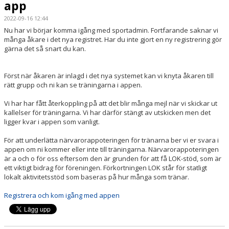
app
DOKUMENT
2022-09-16 12:44
SHOW 2026
Nu har vi börjar komma igång med sportadmin. Fortfarande saknar vi
många åkare i det nya registret. Har du inte gjort en ny registrering gör
gärna det så snart du kan.
Först när åkaren är inlagd i det nya systemet kan vi knyta åkaren till
rätt grupp och ni kan se träningarna i appen.
Vi har har fått återkoppling på att det blir många mejl när vi skickar ut
kallelser för träningarna. Vi har därför stängt av utskicken men det
ligger kvar i appen som vanligt.
För att underlätta närvarorappoteringen för tränarna ber vi er svara i
appen om ni kommer eller inte till träningarna. Närvarorappoteringen
är a och o för oss eftersom den är grunden för att få LOK-stöd, som är
ett viktigt bidrag för föreningen. Förkortningen LOK står för statligt
lokalt aktivitetsstöd som baseras på hur många som tränar.
Registrera och kom igång med appen