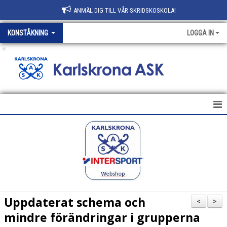
ANMÄL DIG TILL VÅR SKRIDSKOSKOLA!
KONSTÅKNING
LOGGA IN
.
HEM
NYHETER
SCHEMA
GRUPPINDELNING
Uppdaterat schema och
<
>
TRÄNARE
mindre förändringar i grupperna