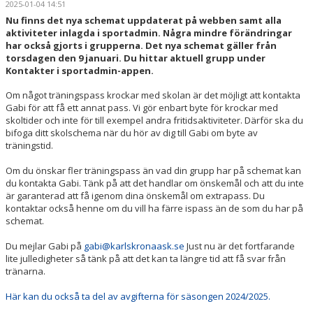
2025-01-04 14:51
IDROTTSPROFIL
Nu finns det nya schemat uppdaterat på webben samt alla
aktiviteter inlagda i sportadmin. Några mindre förändringar
NIU - NATIONELLT IDROTTSGYMNASIUM
har också gjorts i grupperna. Det nya schemat gäller från
torsdagen den 9 januari. Du hittar aktuell grupp under
VUXENGRUPP
Kontakter i sportadmin-appen.
Om något träningspass krockar med skolan är det möjligt att kontakta
DOKUMENT
Gabi för att få ett annat pass. Vi gör enbart byte för krockar med
skoltider och inte för till exempel andra fritidsaktiviteter. Därför ska du
bifoga ditt skolschema när du hör av dig till Gabi om byte av
träningstid.
Om du önskar fler träningspass än vad din grupp har på schemat kan
du kontakta Gabi. Tänk på att det handlar om önskemål och att du inte
är garanterad att få igenom dina önskemål om extrapass. Du
kontaktar också henne om du vill ha färre ispass än de som du har på
schemat.
Du mejlar Gabi på
gabi@karlskronaask.se
Just nu är det fortfarande
lite julledigheter så tänk på att det kan ta längre tid att få svar från
tränarna.
Här kan du också ta del av avgifterna för säsongen 2024/2025.